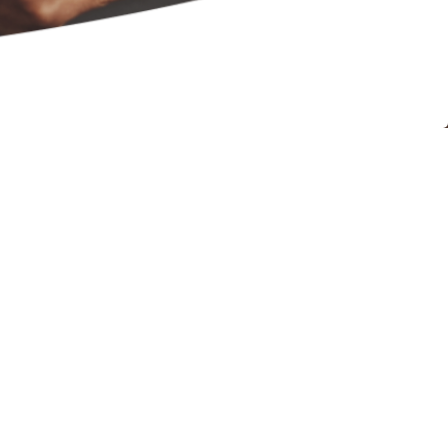
3000
nfiance