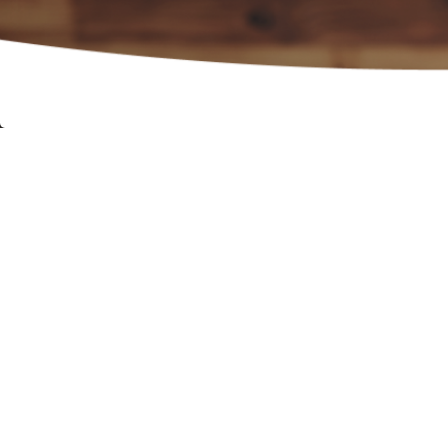
Dep
restau