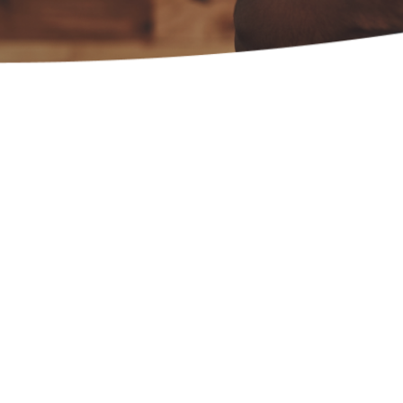
uis 2012, plus de 
rants nous font co